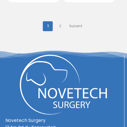
1
2
Suivant
Novetech Surgery