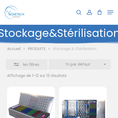
Skip
Menu
Men
to
search
account
Close
Close
Panier
Cart
main
Filters
content
Stockage
&
Stérilisatio
Accueil
PRODUITS
Stockage & Stérilisation
Tri par défaut
les filtres
Affichage de 1–12 sur 13 résultats