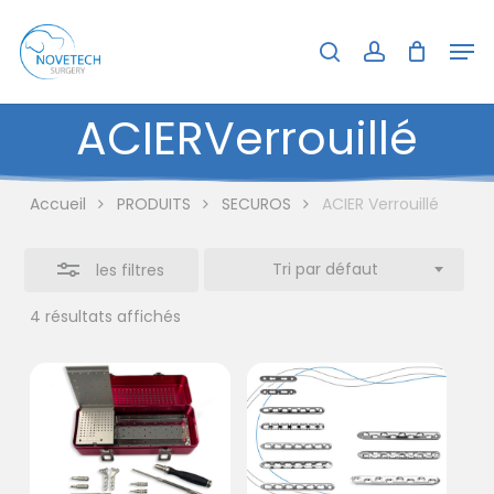
Skip
Menu
Men
to
search
account
Close
Close
Panier
Cart
main
Filters
content
ACIER
Verrouillé
Accueil
PRODUITS
SECUROS
ACIER Verrouillé
Tri par défaut
les filtres
4 résultats affichés