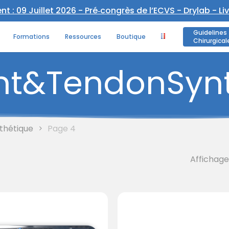
 : 09 Juillet 2026 - Pré‑congrès de l’ECVS - Drylab - Li
Panier
Guidelines
Formations
Ressources
Boutique
Chirurgical
nt
&
Tendon
Syn
thétique
Page 4
Affichage