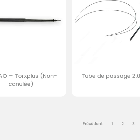
sur
la
page
du
produit
AO – Torxplus (Non-
Tube de passage 2,0
canulée)
Précédent
1
2
3