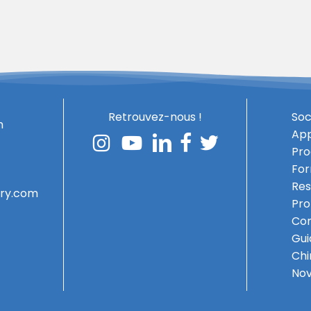
Retrouvez-nous !
Soc
h
App
Pro
For
Res
ery.com
Pro
Com
Gui
Chi
No
Sous-total :