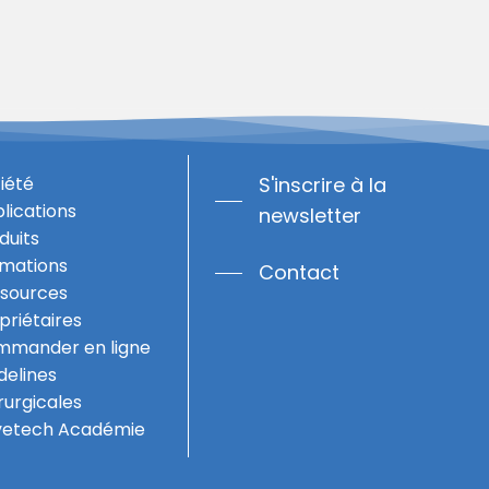
iété
S'inscrire à la
lications
newsletter
duits
mations
Contact
sources
priétaires
mander en ligne
delines
rurgicales
vetech Académie
0,00
€