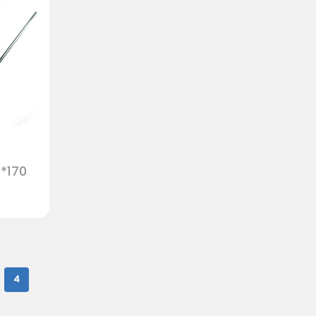
Retour Sur La Boutique
*170
4