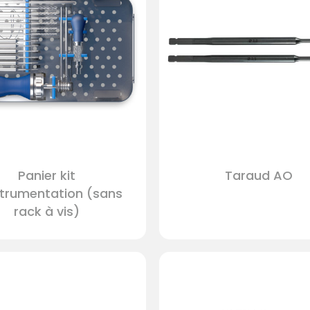
Ce
produit
Panier kit
Taraud AO
a
strumentation (sans
plusieurs
rack à vis)
variations.
Les
options
peuvent
être
choisies