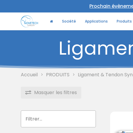
Skip
Prochain évènement
to
main
Société
Applications
Produits
content
Ligame
Accueil
PRODUITS
Ligament & Tendon Syn
Masquer
les filtres
Rechercher