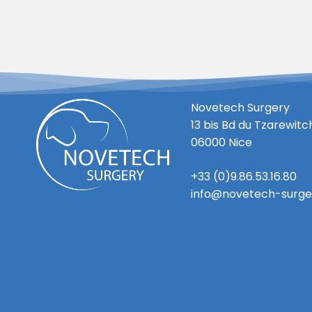
Novetech Surgery
13 bis Bd du Tzarewitc
06000 Nice
+33 (0)9.86.53.16.80
info@novetech-surg