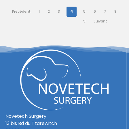
Précédent
1
2
3
4
5
6
7
8
9
Suivant
Novetech Surgery
13 bis Bd du Tzarewitch