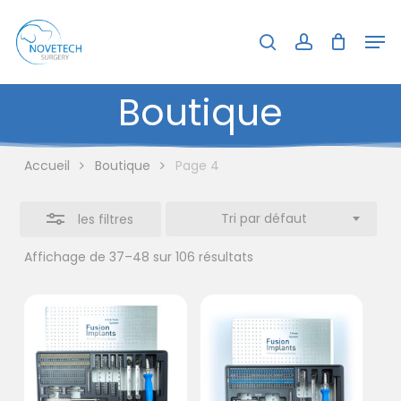
Skip
Menu
Men
to
search
account
Close
Close
Panier
Cart
main
Filters
content
Boutique
Accueil
Boutique
Page 4
Tri par défaut
les filtres
Affichage de 37–48 sur 106 résultats