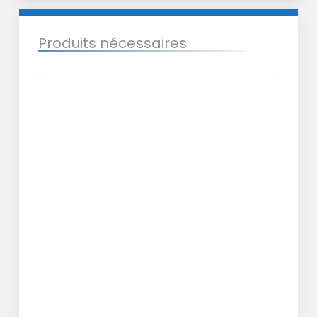
10.1080/10255842.2020.1816299
Produits nécessaires
Vis
d’interférence