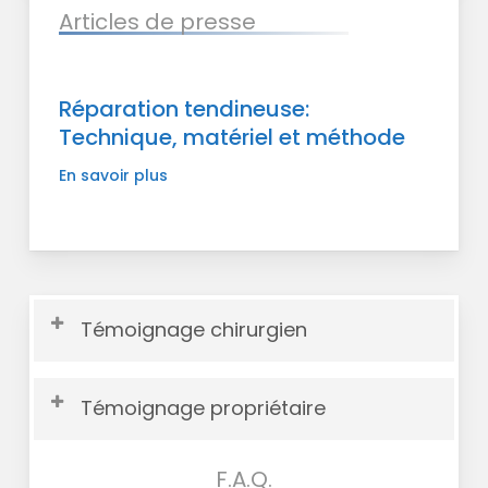
Articles de presse
Réparation
tendineuse:
Réparation tendineuse:
Technique,
Technique, matériel et méthode
Votre panier est vide.
matériel
En savoir plus
et
Retour Sur La
Boutique
méthode
Témoignage chirurgien
Témoignage propriétaire
Témoignage
F.A.Q.