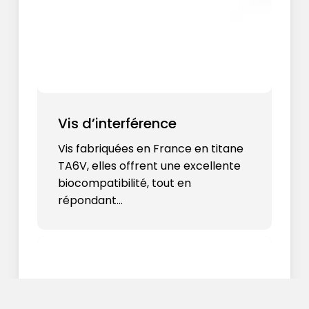
Vis d’interférence
Vis fabriquées en France en titane
TA6V, elles offrent une excellente
biocompatibilité, tout en
répondant…
Sous-total :
0,00
€
Voir Le Panier
Commander
Instrumentation
de
Base