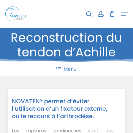
Skip
Menu
Men
to
search
account
Close
Panier
Cart
main
content
Reconstruction
du
tendon
d’Achille
Menu
NOVATEN® permet d’éviter
l’utilisation d’un fixateur externe,
ou le recours à l’arthrodèse.
Les ruptures tendineuses sont des