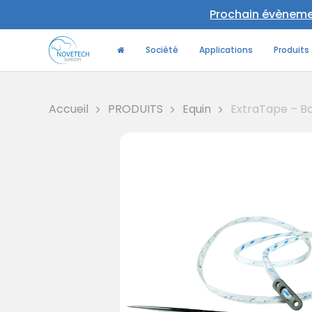
Skip
Prochain évènement
to
main
Société
Applications
Produits
content
Accueil
PRODUITS
Equin
ExtraTape – B