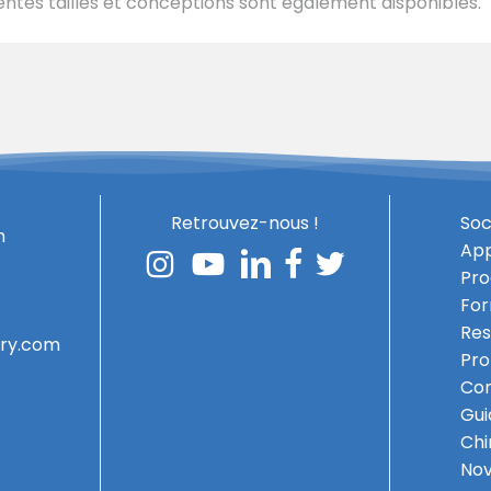
ntes tailles et conceptions sont également disponibles.
Retrouvez-nous !
Soc
h
App
Pro
For
Res
ery.com
Pro
Com
Gui
Chi
No
Sous-total :