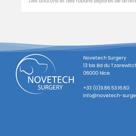
Des boutons et des rubans séparés de différe
Novetech Surgery
13 bis Bd du Tzarewitc
06000 Nice
+33 (0)9.86.53.16.80
info@novetech-surg