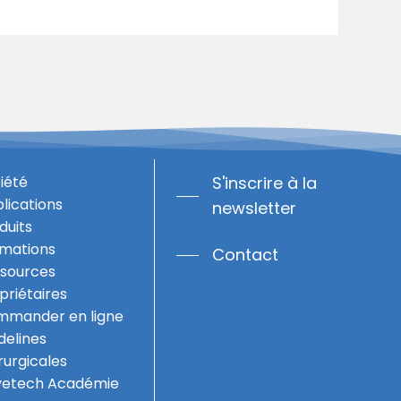
iété
S'inscrire à la
lications
newsletter
duits
mations
Contact
sources
priétaires
mander en ligne
delines
rurgicales
vetech Académie
0,00
€