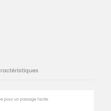
Votre panier est vide.
Retour Sur La Boutique
ractéristiques
e pour un passage facile.