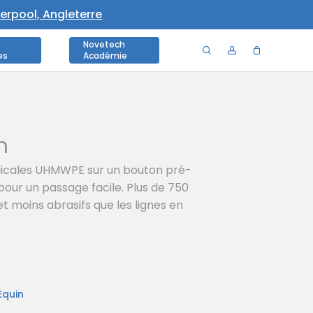
Menu
verpool, Angleterre
Close
Cart
Novetech
search
account
es
Académie
n
rgicales UHMWPE sur un bouton pré-
pour un passage facile. Plus de 750
t moins abrasifs que les lignes en
Equin