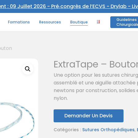
 : 09 Juillet 2026 - Pré‑congrès de l’ECVS - Drylab - Li
Panier
Guidelines
Formations
Ressources
Boutique
Chirurgical
outon
ExtraTape – Bouto
Une option pour les sutures chiru
assemblé et une aiguille attachée 
newtons par construction, solides e
nylon.
Demander Un Devis
Catégories :
Sutures Orthopédiques
,