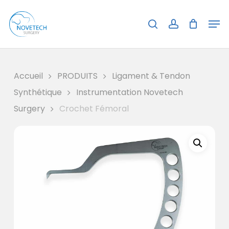
Skip
Menu
Men
to
search
account
Close
Panier
Cart
main
content
Accueil
PRODUITS
Ligament & Tendon
Synthétique
Instrumentation Novetech
Surgery
Crochet Fémoral