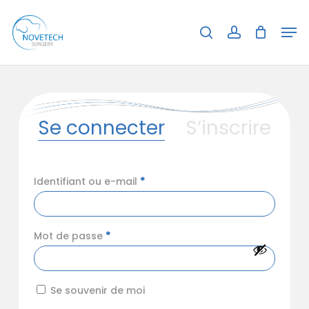
Skip
Menu
Men
to
search
account
Close
Panier
Cart
main
content
Se connecter
S’inscrire
Obligatoire
Identifiant ou e-mail
*
Obligatoire
Mot de passe
*
Alternative:
Se souvenir de moi